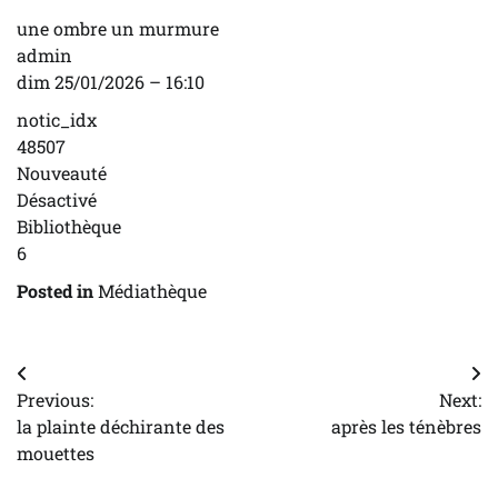
une ombre un murmure
admin
dim 25/01/2026 – 16:10
notic_idx
48507
Nouveauté
Désactivé
Bibliothèque
6
Posted in
Médiathèque
Navigation
Previous:
Next:
de
la plainte déchirante des
après les ténèbres
l’article
mouettes