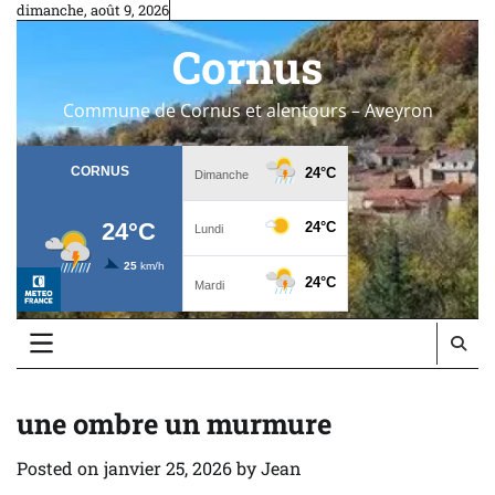
Skip
dimanche, août 9, 2026
to
Cornus
content
Commune de Cornus et alentours – Aveyron
une ombre un murmure
Posted on
janvier 25, 2026
by
Jean