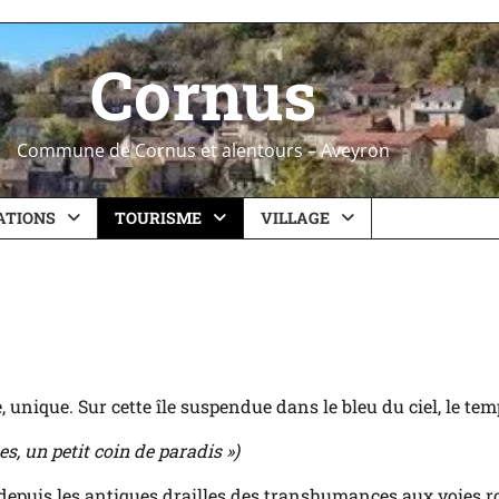
Cornus
Commune de Cornus et alentours – Aveyron
ATIONS
TOURISME
VILLAGE
unique. Sur cette île suspendue dans le bleu du ciel, le tem
s, un petit coin de paradis »)
, depuis les antiques drailles des transhumances aux voies r