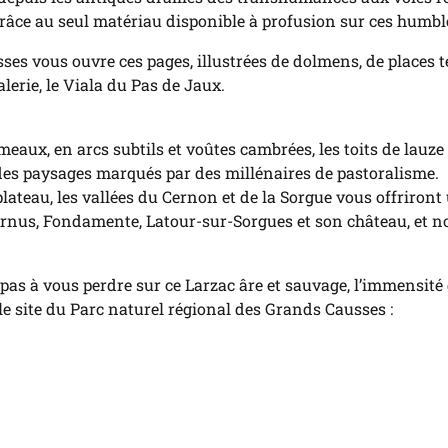
râce au seul matériau disponible à profusion sur ces humbles
sses vous ouvre ces pages, illustrées de dolmens, de places te
lerie, le Viala du Pas de Jaux.
aux, en arcs subtils et voûtes cambrées, les toits de lauze c
des paysages marqués par des millénaires de pastoralisme.
plateau, les vallées du Cernon et de la Sorgue vous offriron
ornus, Fondamente, Latour-sur-Sorgues et son château, et non
ez pas à vous perdre sur ce Larzac âre et sauvage, l’immensité
 le site du Parc naturel régional des Grands Causses :