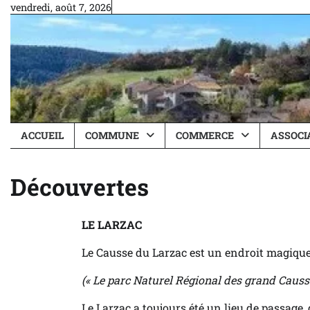
Skip
vendredi, août 7, 2026
to
content
ACCUEIL
COMMUNE
COMMERCE
ASSOCI
Découvertes
LE LARZAC
Le Causse du Larzac est un endroit magique, 
(« Le parc Naturel Régional des grand Causse
Le Larzac a toujours été un lieu de passage