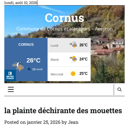
Skip
lundi, août 10, 2026
to
Cornus
content
Commune de Cornus et alentours – Aveyron
la plainte déchirante des mouettes
Posted on
janvier 25, 2026
by
Jean