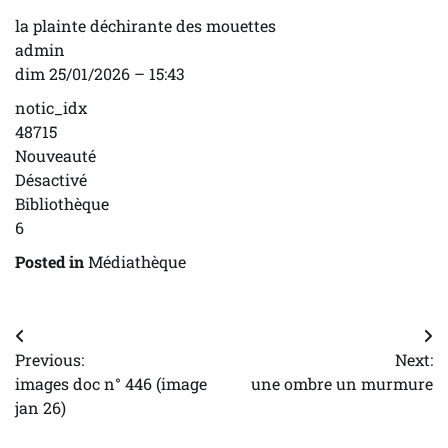
la plainte déchirante des mouettes
admin
dim 25/01/2026 – 15:43
notic_idx
48715
Nouveauté
Désactivé
Bibliothèque
6
Posted in
Médiathèque
Navigation
Previous:
Next:
de
images doc n° 446 (image
une ombre un murmure
l’article
jan 26)