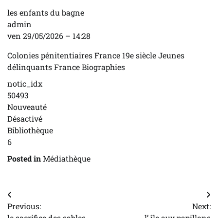
les enfants du bagne
admin
ven 29/05/2026 – 14:28
Colonies pénitentiaires France 19e siècle Jeunes
délinquants France Biographies
notic_idx
50493
Nouveauté
Désactivé
Bibliothèque
6
Posted in
Médiathèque
Navigation
Previous:
Next:
de
le sacrifice des sables
l’ île aux papillons