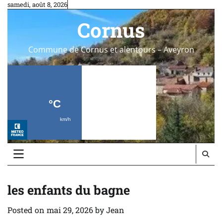
Skip
samedi, août 8, 2026
to
Cornus
content
Commune de Cornus et alentours – Aveyron
les enfants du bagne
Posted on
mai 29, 2026
by
Jean