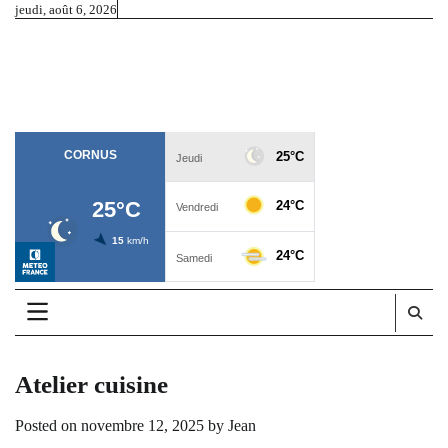
Skip
jeudi, août 6, 2026
to
Cornus
content
Commune de Cornus et alentours – Aveyron
Atelier cuisine
Posted on
novembre 12, 2025
by
Jean