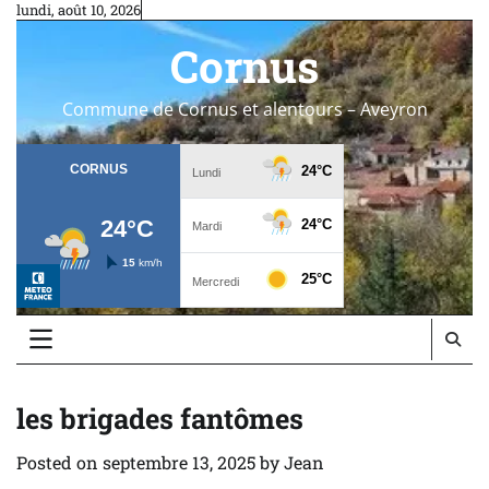
Skip
lundi, août 10, 2026
to
Cornus
content
Commune de Cornus et alentours – Aveyron
les brigades fantômes
Posted on
septembre 13, 2025
by
Jean