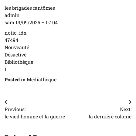
les brigades fantômes
admin
sam 13/09/2025 – 07:04
notic_idx
47494
Nouveauté
Désactivé
Bibliothèque
1
Posted in
Médiathèque
Navigation
Previous:
Next:
de
le vieil homme et la guerre
la dernière colonie
l’article