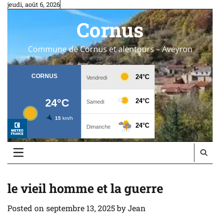
Skip
jeudi, août 6, 2026
to
Cornus
content
Commune de Cornus et alentours – Aveyron
le vieil homme et la guerre
Posted on
septembre 13, 2025
by
Jean