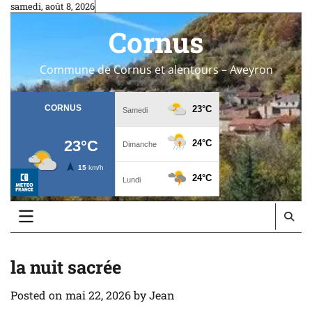
Skip
samedi, août 8, 2026
to
Cornus
content
Commune de Cornus et alentours – Aveyron
la nuit sacrée
Posted on
mai 22, 2026
by
Jean