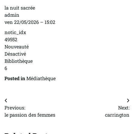
la nuit sacrée
admin
ven 22/05/2026 – 15:02
notic_idx
49552
Nouveauté
Désactivé
Bibliothèque
6
Posted in
Médiathèque
Navigation
Previous:
Next:
de
le passion des femmes
carrington
l’article