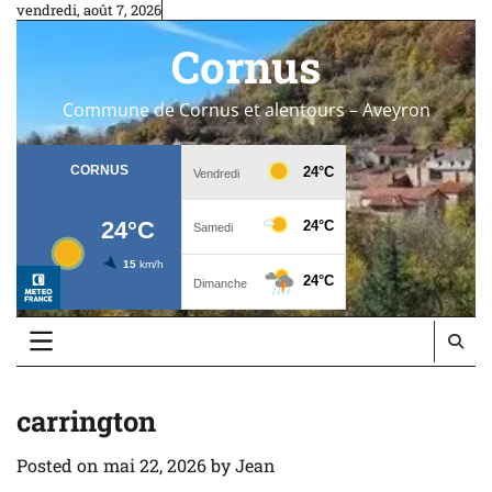
Skip
vendredi, août 7, 2026
to
Cornus
content
Commune de Cornus et alentours – Aveyron
carrington
Posted on
mai 22, 2026
by
Jean