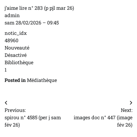
j’aime lire n° 283 (p pjl mar 26)
admin
sam 28/02/2026 – 09:45
notic_idx
48960
Nouveauté
Désactivé
Bibliothèque
1
Posted in
Médiathèque
Navigation
Previous:
Next:
de
spirou n° 4585 (per j sam
images doc n° 447 (image
l’article
fév 26)
fév 26)