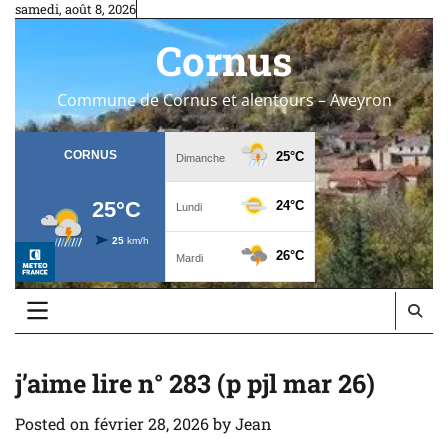
Skip
samedi, août 8, 2026
to
Cornus
content
Commune de Cornus et alentours – Aveyron
j’aime lire n° 283 (p pjl mar 26)
Posted on
février 28, 2026
by
Jean