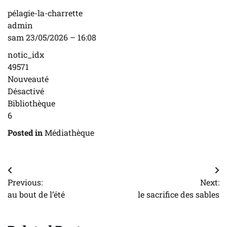
pélagie-la-charrette
admin
sam 23/05/2026 – 16:08
notic_idx
49571
Nouveauté
Désactivé
Bibliothèque
6
Posted in
Médiathèque
Navigation
Previous:
Next:
de
au bout de l’été
le sacrifice des sables
l’article