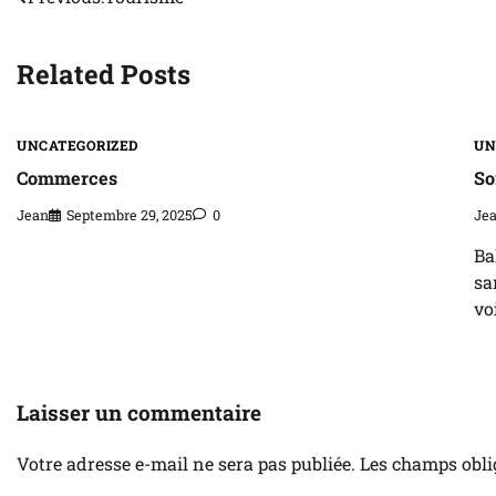
Navigation
de
Related Posts
l’article
UNCATEGORIZED
UN
Commerces
So
Jean
Septembre 29, 2025
0
Je
Ba
sa
vo
Laisser un commentaire
Votre adresse e-mail ne sera pas publiée.
Les champs obli