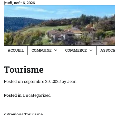
Skip
jeudi, août 6, 2026
to
content
ACCUEIL
COMMUNE
COMMERCE
ASSOCI
Tourisme
Posted on
septembre 29, 2025
by
Jean
Posted in
Uncategorized
Previous:
Tourisme