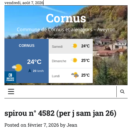
Skip
vendredi, août 7, 2026
to
Cornus
content
Commune de Cornus et alentours – Aveyron
spirou n° 4582 (per j sam jan 26)
Posted on
février 7, 2026
by
Jean