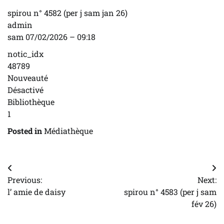
spirou n° 4582 (per j sam jan 26)
admin
sam 07/02/2026 – 09:18
notic_idx
48789
Nouveauté
Désactivé
Bibliothèque
1
Posted in
Médiathèque
Navigation
Previous:
Next:
de
l’ amie de daisy
spirou n° 4583 (per j sam
l’article
fév 26)