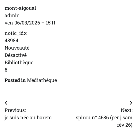
mont-aigoual
admin
ven 06/03/2026 – 15:11
notic_idx
48984
Nouveauté
Désactivé
Bibliothèque
6
Posted in
Médiathèque
Navigation
Previous:
Next:
de
je suis née au harem
spirou n° 4586 (per j sam
l’article
fév 26)