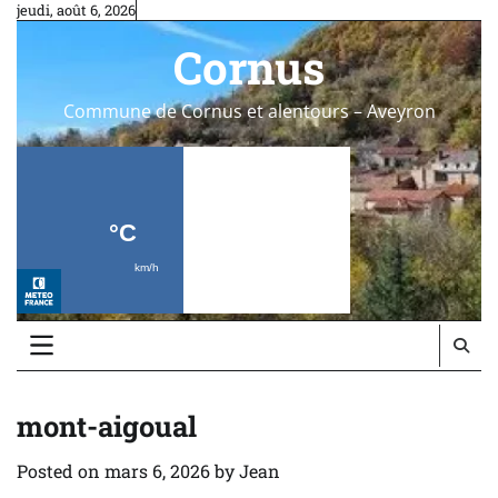
Skip
jeudi, août 6, 2026
to
Cornus
content
Commune de Cornus et alentours – Aveyron
mont-aigoual
Posted on
mars 6, 2026
by
Jean