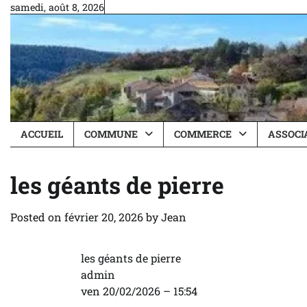
Skip
samedi, août 8, 2026
to
content
ACCUEIL
COMMUNE
COMMERCE
ASSOCI
les géants de pierre
Posted on
février 20, 2026
by
Jean
les géants de pierre
admin
ven 20/02/2026 – 15:54