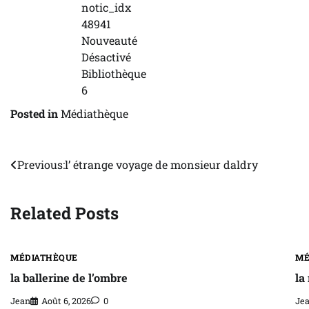
notic_idx
48941
Nouveauté
Désactivé
Bibliothèque
6
Posted in
Médiathèque
Navigation
Previous:
l’ étrange voyage de monsieur daldry
de
Related Posts
l’article
MÉDIATHÈQUE
MÉ
la ballerine de l’ombre
la
Jean
Août 6, 2026
0
Je