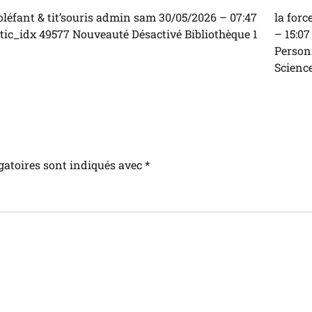
oléfant & tit’souris admin sam 30/05/2026 – 07:47
la forc
tic_idx 49577 Nouveauté Désactivé Bibliothèque 1
– 15:0
Personn
Science
gatoires sont indiqués avec
*