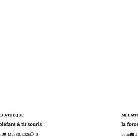
DIATHÈQUE
MÉDIAT
oléfant & tit’souris
la forc
an
Mai 30, 2026
0
Jean
J