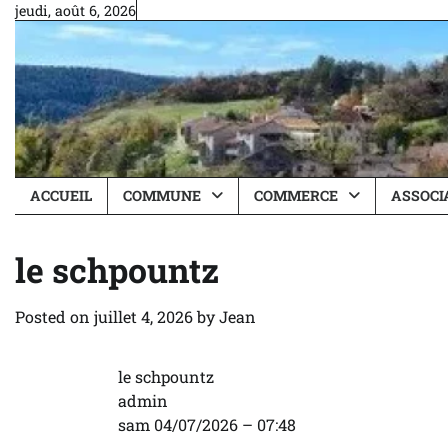
Skip
jeudi, août 6, 2026
to
content
ACCUEIL
COMMUNE
COMMERCE
ASSOCI
le schpountz
Posted on
juillet 4, 2026
by
Jean
le schpountz
admin
sam 04/07/2026 – 07:48