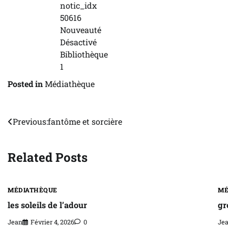
notic_idx
50616
Nouveauté
Désactivé
Bibliothèque
1
Posted in
Médiathèque
Navigation
Previous:
fantôme et sorcière
de
Related Posts
l’article
MÉDIATHÈQUE
MÉ
les soleils de l’adour
gr
Jean
Février 4, 2026
0
Je