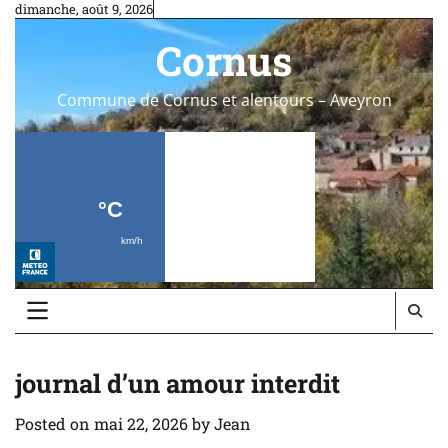
Skip
dimanche, août 9, 2026
to
Cornus
content
Commune de Cornus et alentours – Aveyron
journal d’un amour interdit
Posted on
mai 22, 2026
by
Jean