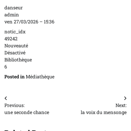
danseur
admin
ven 27/03/2026 – 15:36
notic_idx
49242
Nouveauté
Désactivé
Bibliothèque
6
Posted in
Médiathèque
Navigation
Previous:
Next:
de
une seconde chance
la voix du mensonge
l’article