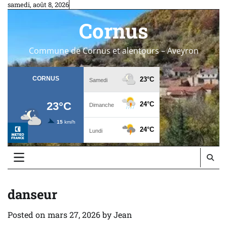
Skip
samedi, août 8, 2026
to
Cornus
content
Commune de Cornus et alentours – Aveyron
danseur
Posted on
mars 27, 2026
by
Jean