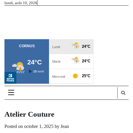
Skip
lundi, août 10, 2026
to
Cornus
content
Commune de Cornus et alentours – Aveyron
Atelier Couture
Posted on
octobre 1, 2025
by
Jean